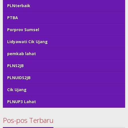
PLNterbaik
PTBA
Porprov Sumsel
Lidyawati Cik Ujang
pemkab lahat
PLNS2JB
PLNUIDS2JB
Cik Ujang
PLNUP3 Lahat
Pos-pos Terbaru