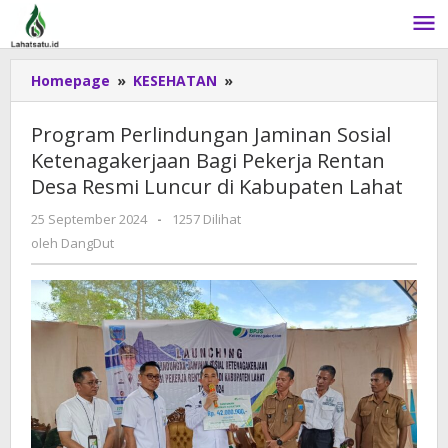
Lewati
ke
konten
Homepage
»
KESEHATAN
»
Program
Perlindungan
Jaminan
Program Perlindungan Jaminan Sosial
Sosial
Ketenagakerjaan Bagi Pekerja Rentan
Ketenagakerjaan
Desa Resmi Luncur di Kabupaten Lahat
Bagi
Pekerja
25 September 2024
oleh
-
1257 Dilihat
Rentan
DangDut
oleh
DangDut
Desa
Resmi
Luncur
di
Kabupaten
Lahat