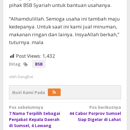
pihak BSB Syariah untuk bantuan usahanya.
“Alhamdulillah. Semoga usaha ini tambah maju
kedepanya. Untuk saat ini kami jual minuman,
makanan ringan dan lainya. InsyaAllah berkah,”
tuturnya. mala
Post Views:
1,432
Ditag
BSB
oleh
DangDut
Ikuti Kami Pada
Navigasi
Pos sebelumnya
Pos berikutnya
7 Nama Terpilih Sebagai
44 Cabor Porprov Sumsel
pos
Penjabat Kepala Daerah
Siap Digelar di Lahat
di Sumsel, 4 Lawang