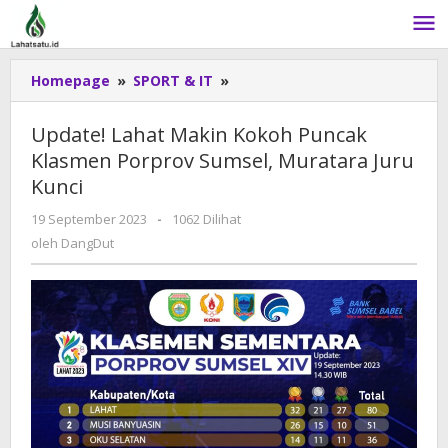
Lewati
ke
konten
Homepage
»
SPORT & IT
»
Update!
Lahat
Makin
Update! Lahat Makin Kokoh Puncak
Kokoh
Klasmen Porprov Sumsel, Muratara Juru
Puncak
Kunci
Klasmen
Porprov
19 September 2023
oleh
-
1062 Dilihat
Sumsel,
DangDut
oleh
DangDut
Muratara
Juru
Kunci