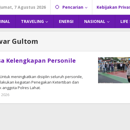
Jumat, 7 Agustus 2026
Pencarian
Kebijakan Priva
MINAL
TRAVELING
ENERGI
NASIONAL
LIFE
war Gultom
a Kelengkapan Personile
ntuk meningkatkan disiplin seluruh personile,
lakukan kegiatan Penegakan Ketertiban dan
uk anggota Polres Lahat.
i 2026
oleh
admin