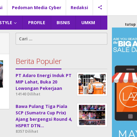
si
Pedoman Media Cyber
Redaksi
 STYLE
PROFILE
BISNIS
UMKM
tutup
Cari
untuk:
Berita Populer
PT Adaro Energi Induk PT
MIP Lahat, Buka 20
Lowongan Pekerjaan
14140 Dilihat
Bawa Pulang Tiga Piala
SCP (Sumatra Cup Prix)
Ajang bergengsi Round 4,
HSPRT DTN…
8357 Dilihat