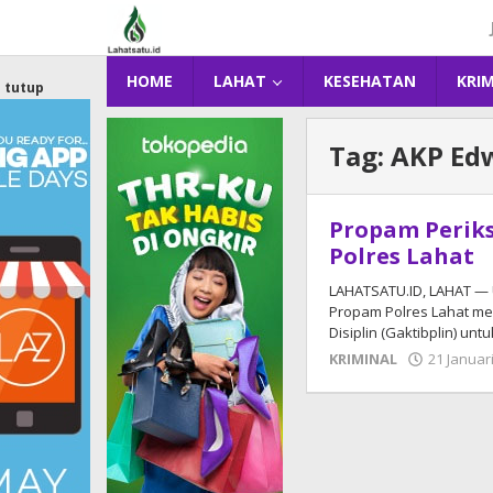
Lewati
ke
konten
HOME
LAHAT
KESEHATAN
KRI
tutup
Tag:
AKP Ed
Propam Periks
Polres Lahat
LAHATSATU.ID, LAHAT — U
Propam Polres Lahat me
Disiplin (Gaktibplin) unt
KRIMINAL
21 Januar