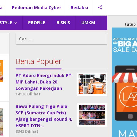
si
Pedoman Media Cyber
Redaksi
 STYLE
PROFILE
BISNIS
UMKM
tutup
Cari
untuk:
Berita Populer
PT Adaro Energi Induk PT
MIP Lahat, Buka 20
Lowongan Pekerjaan
14138 Dilihat
Bawa Pulang Tiga Piala
SCP (Sumatra Cup Prix)
Ajang bergengsi Round 4,
HSPRT DTN…
8343 Dilihat