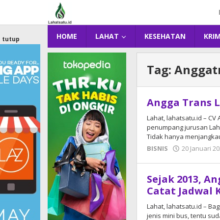
Lewati
ke
konten
HOME
LAHAT
KESEHATAN
KRI
tutup
Tag:
Anggat
Angga Trans 
Lahat, lahatsatu.id – CV
penumpang jurusan Lah
Tidak hanya menjangka
BISNIS
20 Januari 2
Sejak 2013, An
Catat Jadwal
Lahat, lahatsatu.id – 
jenis mini bus, tentu su