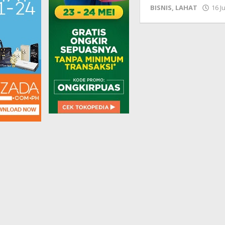
BISNIS
,
LAHAT
16 J