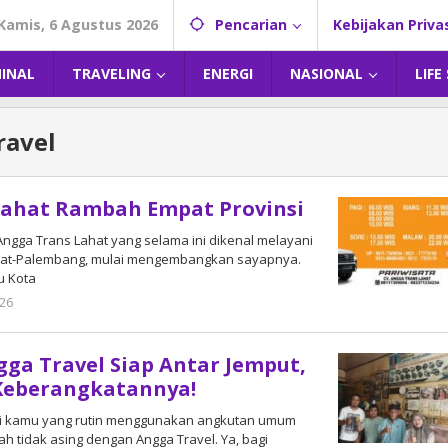
Kamis, 6 Agustus 2026
Pencarian
Kebijakan Priva
MINAL
TRAVELING
ENERGI
NASIONAL
LIFE
ravel
Lahat Rambah Empat Provinsi
 Angga Trans Lahat yang selama ini dikenal melayani
at-Palembang, mulai mengembangkan sayapnya.
u Kota
026
oleh
DangDut
gga Travel Siap Antar Jemput,
 Keberangkatannya!
Bagi kamu yang rutin menggunakan angkutan umum
dah tidak asing dengan Angga Travel. Ya, bagi