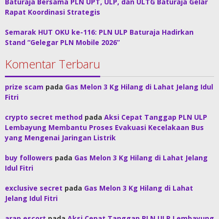
Baturaja Bersama PLN UPT, ULP, dan ULTG Baturaja Gelar
Rapat Koordinasi Strategis
Semarak HUT OKU ke-116: PLN ULP Baturaja Hadirkan
Stand “Gelegar PLN Mobile 2026”
Komentar Terbaru
prize scam
pada
Gas Melon 3 Kg Hilang di Lahat Jelang Idul
Fitri
crypto secret method
pada
Aksi Cepat Tanggap PLN ULP
Lembayung Membantu Proses Evakuasi Kecelakaan Bus
yang Mengenai Jaringan Listrik
buy followers
pada
Gas Melon 3 Kg Hilang di Lahat Jelang
Idul Fitri
exclusive secret
pada
Gas Melon 3 Kg Hilang di Lahat
Jelang Idul Fitri
arap escort
pada
Aksi Cepat Tanggap PLN ULP Lembayung