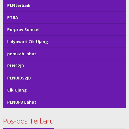
PLNterbaik
PTBA
Porprov Sumsel
Lidyawati Cik Ujang
pemkab lahat
PLNS2JB
PLNUIDS2JB
Cik Ujang
PLNUP3 Lahat
Pos-pos Terbaru