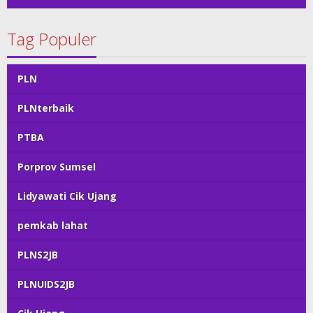
Tag Populer
PLN
PLNterbaik
PTBA
Porprov Sumsel
Lidyawati Cik Ujang
pemkab lahat
PLNS2JB
PLNUIDS2JB