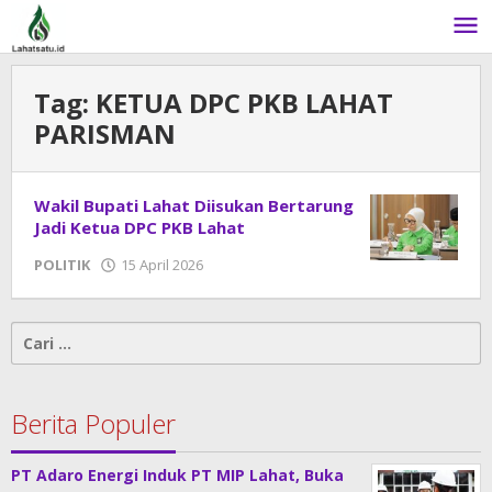
Lewati
ke
konten
Tag:
KETUA DPC PKB LAHAT
PARISMAN
Wakil Bupati Lahat Diisukan Bertarung
Jadi Ketua DPC PKB Lahat
POLITIK
15 April 2026
oleh
admin
Cari
untuk:
Berita Populer
PT Adaro Energi Induk PT MIP Lahat, Buka