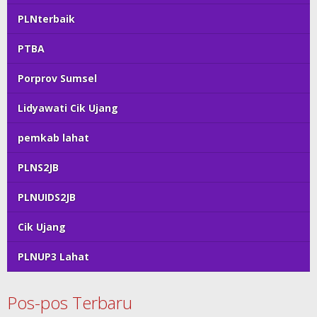
PLNterbaik
PTBA
Porprov Sumsel
Lidyawati Cik Ujang
pemkab lahat
PLNS2JB
PLNUIDS2JB
Cik Ujang
PLNUP3 Lahat
Pos-pos Terbaru