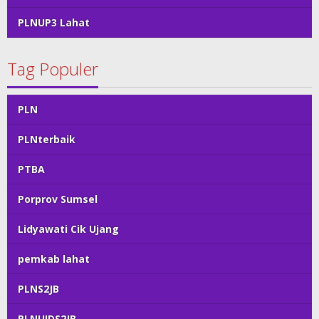
PLNUP3 Lahat
Tag Populer
PLN
PLNterbaik
PTBA
Porprov Sumsel
Lidyawati Cik Ujang
pemkab lahat
PLNS2JB
PLNUIDS2JB