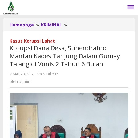
Lewati
ke
konten
Homepage
»
KRIMINAL
»
Korupsi
Dana
Desa,
Kasus Korupsi Lahat
Suhendratno
Korupsi Dana Desa, Suhendratno
Mantan
Mantan Kades Tanjung Dalam Gumay
Kades
Talang di Vonis 2 Tahun 6 Bulan
Tanjung
Dalam
7 Mei 2026
oleh
-
1065 Dilihat
Gumay
admin
oleh
admin
Talang
di
Vonis
2
Tahun
6
Bulan