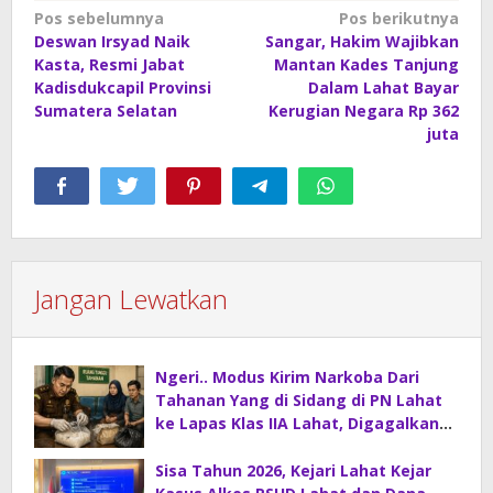
Navigasi
Pos sebelumnya
Pos berikutnya
Deswan Irsyad Naik
Sangar, Hakim Wajibkan
pos
Kasta, Resmi Jabat
Mantan Kades Tanjung
Kadisdukcapil Provinsi
Dalam Lahat Bayar
Sumatera Selatan
Kerugian Negara Rp 362
juta
Jangan Lewatkan
Ngeri.. Modus Kirim Narkoba Dari
Tahanan Yang di Sidang di PN Lahat
ke Lapas Klas IIA Lahat, Digagalkan
Petugas Kejaksaan Lahat.
Sisa Tahun 2026, Kejari Lahat Kejar