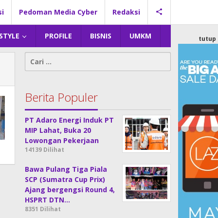
si
Pedoman Media Cyber
Redaksi
 STYLE
PROFILE
BISNIS
UMKM
tutup
Cari
untuk:
Berita Populer
PT Adaro Energi Induk PT
MIP Lahat, Buka 20
Lowongan Pekerjaan
14139 Dilihat
Bawa Pulang Tiga Piala
SCP (Sumatra Cup Prix)
Ajang bergengsi Round 4,
HSPRT DTN…
8351 Dilihat