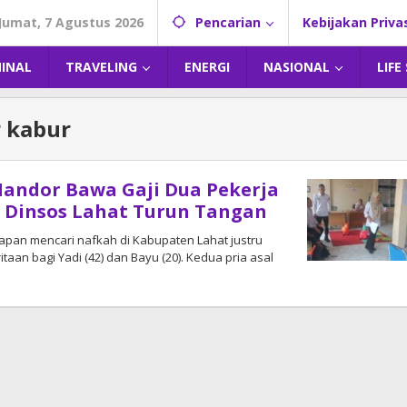
Jumat, 7 Agustus 2026
Pencarian
Kebijakan Priva
MINAL
TRAVELING
ENERGI
NASIONAL
LIFE
 kabur
Mandor Bawa Gaji Dua Pekerja
 Dinsos Lahat Turun Tangan
arapan mencari nafkah di Kabupaten Lahat justru
aan bagi Yadi (42) dan Bayu (20). Kedua pria asal
oleh
DangDut