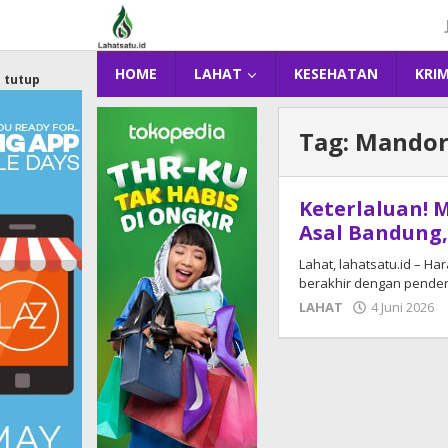
Lewati
ke
konten
HOME
LAHAT
KESEHATAN
KRI
tutup
Tag:
Mandor
Keterlaluan! 
Asal Bandung,
Lahat, lahatsatu.id – H
berakhir dengan penderit
LAHAT
4 Juni 2026