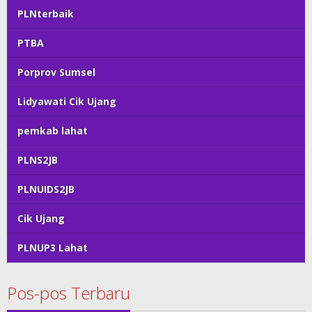
PLNterbaik
PTBA
Porprov Sumsel
Lidyawati Cik Ujang
pemkab lahat
PLNS2JB
PLNUIDS2JB
Cik Ujang
PLNUP3 Lahat
Pos-pos Terbaru