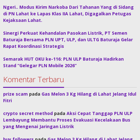
Ngeri.. Modus Kirim Narkoba Dari Tahanan Yang di Sidang
di PN Lahat ke Lapas Klas IIA Lahat, Digagalkan Petugas
Kejaksaan Lahat.
Sinergi Perkuat Kehandalan Pasokan Listrik, PT Semen
Baturaja Bersama PLN UPT, ULP, dan ULTG Baturaja Gelar
Rapat Koordinasi Strategis
Semarak HUT OKU ke-116: PLN ULP Baturaja Hadirkan
Stand “Gelegar PLN Mobile 2026”
Komentar Terbaru
prize scam
pada
Gas Melon 3 Kg Hilang di Lahat Jelang Idul
Fitri
crypto secret method
pada
Aksi Cepat Tanggap PLN ULP
Lembayung Membantu Proses Evakuasi Kecelakaan Bus
yang Mengenai Jaringan Listrik
buy followers
pada
Gas Melon 3 Kg Hilang di Lahat Jelang