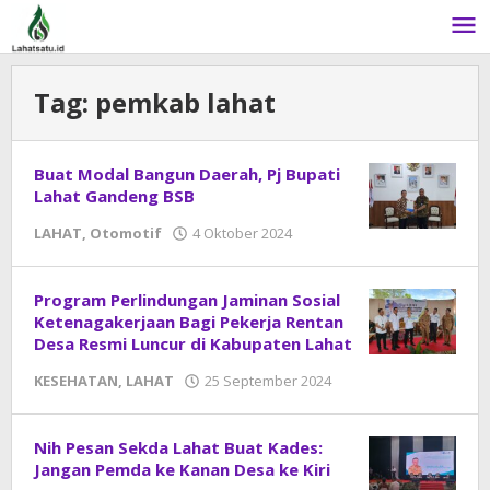
Lewati
ke
konten
Tag:
pemkab lahat
Buat Modal Bangun Daerah, Pj Bupati
Lahat Gandeng BSB
LAHAT
,
Otomotif
4 Oktober 2024
oleh
DangDut
Program Perlindungan Jaminan Sosial
Ketenagakerjaan Bagi Pekerja Rentan
Desa Resmi Luncur di Kabupaten Lahat
KESEHATAN
,
LAHAT
25 September 2024
oleh
DangDut
Nih Pesan Sekda Lahat Buat Kades:
Jangan Pemda ke Kanan Desa ke Kiri