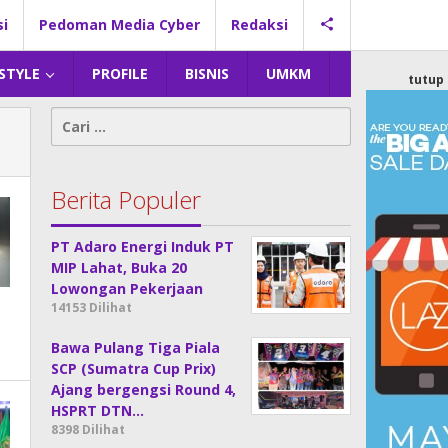
si
Pedoman Media Cyber
Redaksi
 STYLE
PROFILE
BISNIS
UMKM
tutup
Cari
untuk:
Berita Populer
PT Adaro Energi Induk PT
MIP Lahat, Buka 20
Lowongan Pekerjaan
14153 Dilihat
Bawa Pulang Tiga Piala
SCP (Sumatra Cup Prix)
Ajang bergengsi Round 4,
HSPRT DTN…
8398 Dilihat