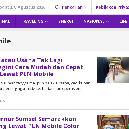
Sabtu, 8 Agustus 2026
Pencarian
Kebijakan Priva
MINAL
TRAVELING
ENERGI
NASIONAL
LIFE
ile
 atau Usaha Tak Lagi
egini Cara Mudah dan Cepat
Lewat PLN Mobile
 Bagi rumah tangga maupun pelaku usaha, kecukupan
tor penting agar aktivitas harian dan operasional
026
oleh
DangDut
ernur Sumsel Semarakkan
ng Lewat PLN Mobile Color