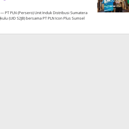
 — PT PLN (Persero) Unit Induk Distribusi Sumatera
gkulu (UID S2JB) bersama PT PLN Icon Plus Sumsel
oleh
DangDut