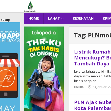
Lewati
ke
konten
HOME
LAHAT
KESEHATAN
KRI
tutup
Tag:
PLNmob
Listrik Rumah
Mencukupi? B
Tambah Daya 
Jakarta, lahatsatu.id –
daya listrik menjadi fak
bisnis berjalan
ENERGI
23 Januari 2
PLN Ajak Gub
Kota Palemba