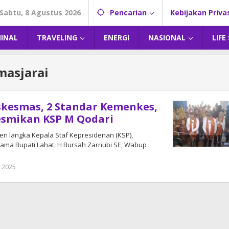
Sabtu, 8 Agustus 2026
Pencarian
Kebijakan Priva
MINAL
TRAVELING
ENERGI
NASIONAL
LIFE
masjarai
skesmas, 2 Standar Kemenkes,
esmikan KSP M Qodari
omen langka Kepala Staf Kepresidenan (KSP),
ma Bupati Lahat, H Bursah Zarnubi SE, Wabup
l 2025
oleh
DangDut