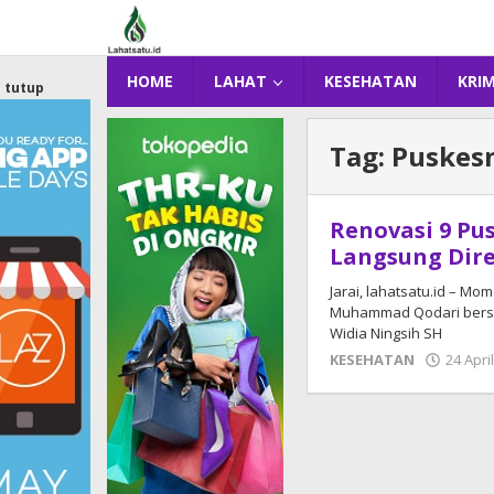
Lewati
ke
konten
HOME
LAHAT
KESEHATAN
KRI
tutup
Tag:
Puskes
Renovasi 9 Pu
Langsung Dir
Jarai, lahatsatu.id – M
Muhammad Qodari bersa
Widia Ningsih SH
KESEHATAN
24 Apri