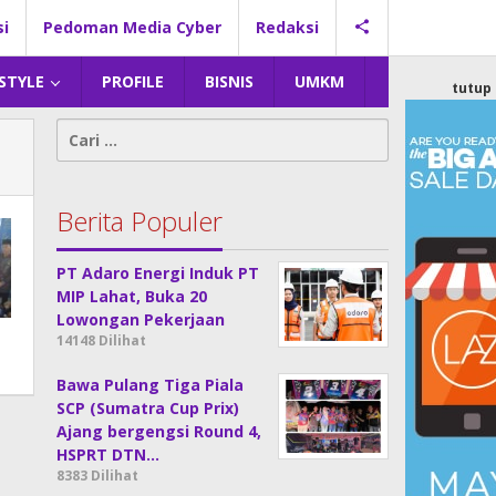
si
Pedoman Media Cyber
Redaksi
 STYLE
PROFILE
BISNIS
UMKM
tutup
Cari
untuk:
Berita Populer
PT Adaro Energi Induk PT
MIP Lahat, Buka 20
Lowongan Pekerjaan
14148 Dilihat
Bawa Pulang Tiga Piala
SCP (Sumatra Cup Prix)
Ajang bergengsi Round 4,
HSPRT DTN…
8383 Dilihat