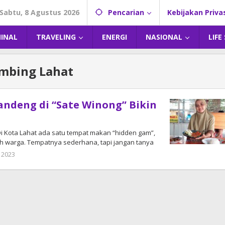
Sabtu, 8 Agustus 2026
Pencarian
Kebijakan Priva
MINAL
TRAVELING
ENERGI
NASIONAL
LIFE
ambing Lahat
ndeng di “Sate Winong” Bikin
i Kota Lahat ada satu tempat makan “hidden gam”,
eh warga. Tempatnya sederhana, tapi jangan tanya
 2023
oleh
admin