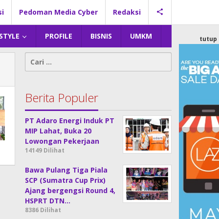
si
Pedoman Media Cyber
Redaksi
 STYLE
PROFILE
BISNIS
UMKM
tutup
Cari
untuk:
Berita Populer
PT Adaro Energi Induk PT
MIP Lahat, Buka 20
Lowongan Pekerjaan
14149 Dilihat
Bawa Pulang Tiga Piala
SCP (Sumatra Cup Prix)
Ajang bergengsi Round 4,
HSPRT DTN…
8386 Dilihat