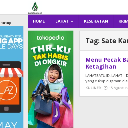
Lewati
ke
konten
HOME
LAHAT
KESEHATAN
KRI
tutup
Tag:
Sate K
Menu Pecak Ba
Ketagihan
LAHATSATU.ID, LAHAT – D
yang cukup digemari ol
KULINER
15 Agustus