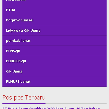
PTBA
Porprov Sumsel
Lidyawati Cik Ujang
pemkab lahat
PLNS2JB
PLNUIDS2JB
Cik Ujang
PLNUP3 Lahat
Pos-pos Terbaru
PT Bukit Asam Serahkan 2400 Ekor Ayam, 10 Ton Pakan,