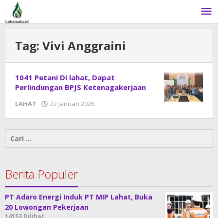
Lewati
ke
konten
Tag:
Vivi Anggraini
1041 Petani Di lahat, Dapat
Perlindungan BPJS Ketenagakerjaan
LAHAT
22 Januari 2026
oleh
admin
Cari
untuk:
Berita Populer
PT Adaro Energi Induk PT MIP Lahat, Buka
20 Lowongan Pekerjaan
14153 Dilihat