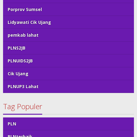
Porprov Sumsel
Lidyawati Cik Ujang
pemkab lahat
PLNS2JB
PLNUIDS2JB
Cik Ujang
PLNUP3 Lahat
Tag Populer
PLN
PLNterbaik