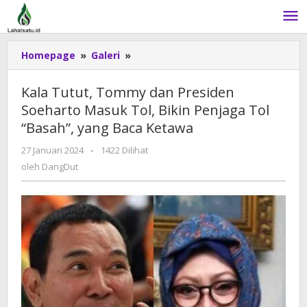
Lewati
ke
konten
Homepage
»
Galeri
»
Kala
Tutut,
Tommy
Kala Tutut, Tommy dan Presiden
dan
Soeharto Masuk Tol, Bikin Penjaga Tol
Presiden
“Basah”, yang Baca Ketawa
Soeharto
Masuk
27 Januari 2024
oleh
-
1422 Dilihat
Tol,
DangDut
oleh
DangDut
Bikin
Penjaga
Tol
"Basah",
yang
Baca
Ketawa