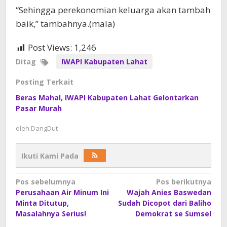
“Sehingga perekonomian keluarga akan tambah
baik,” tambahnya.(mala)
Post Views:
1,246
Ditag
IWAPI Kabupaten Lahat
Posting Terkait
Beras Mahal, IWAPI Kabupaten Lahat Gelontarkan
Pasar Murah
oleh
DangDut
Ikuti Kami Pada
Navigasi
Pos sebelumnya
Pos berikutnya
Perusahaan Air Minum Ini
Wajah Anies Baswedan
pos
Minta Ditutup,
Sudah Dicopot dari Baliho
Masalahnya Serius!
Demokrat se Sumsel