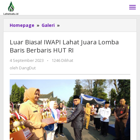
Lewati
ke
konten
Homepage
»
Galeri
»
Luar
Biasa!
IWAPI
Luar Biasa! IWAPI Lahat Juara Lomba
Lahat
Baris Berbaris HUT RI
Juara
Lomba
4 September 2023
oleh
-
1246 Dilihat
Baris
DangDut
oleh
DangDut
Berbaris
HUT
RI