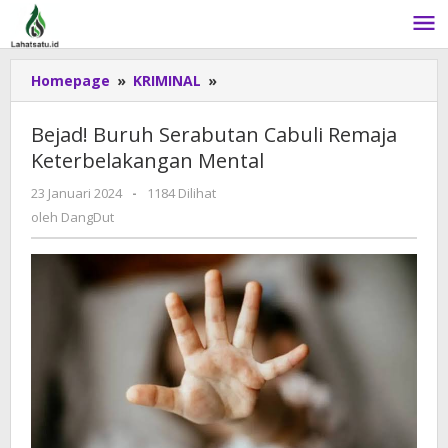
Lewati
ke
konten
Homepage
»
KRIMINAL
»
Bejad!
Buruh
Serabutan
Bejad! Buruh Serabutan Cabuli Remaja
Cabuli
Keterbelakangan Mental
Remaja
Keterbelakangan
23 Januari 2024
oleh
-
1184 Dilihat
Mental
DangDut
oleh
DangDut