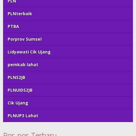
PLN
PLNterbaik
PTBA
Porprov Sumsel
Lidyawati Cik Ujang
pemkab lahat
PLNS2JB
PLNUIDS2JB
Cik Ujang
PLNUP3 Lahat
Pos-pos Terbaru