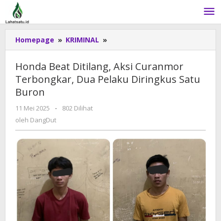
Lewati
ke
konten
Homepage
»
KRIMINAL
»
Honda
Beat
Ditilang,
Honda Beat Ditilang, Aksi Curanmor
Aksi
Terbongkar, Dua Pelaku Diringkus Satu
Curanmor
Buron
Terbongkar,
Dua
11 Mei 2025
oleh
-
802 Dilihat
Pelaku
DangDut
oleh
DangDut
Diringkus
Satu
Buron