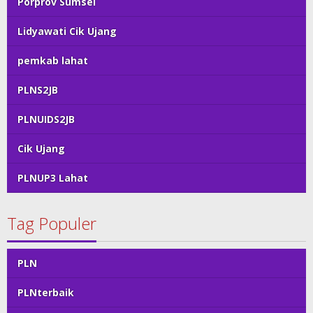
Porprov Sumsel
Lidyawati Cik Ujang
pemkab lahat
PLNS2JB
PLNUIDS2JB
Cik Ujang
PLNUP3 Lahat
Tag Populer
PLN
PLNterbaik