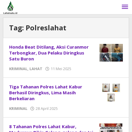
Lewati
ke
konten
Tag:
Polreslahat
Honda Beat Ditilang, Aksi Curanmor
Terbongkar, Dua Pelaku Diringkus
Satu Buron
KRIMINAL
,
LAHAT
11 Mei 2025
oleh
DangDut
Tiga Tahanan Polres Lahat Kabur
Berhasil Diringkus, Lima Masih
Berkeliaran
KRIMINAL
28 April 2025
oleh
DangDut
8 Tahanan Polres Lahat Kabur,