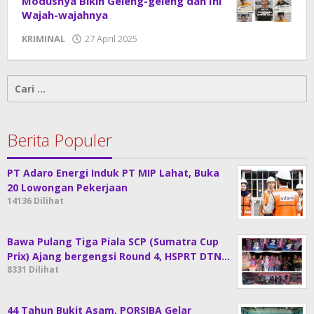
Modusnya Bikin Geleng-geleng dan Ini
Wajah-wajahnya
KRIMINAL
27 April 2025
oleh
DangDut
Cari
untuk:
Berita Populer
PT Adaro Energi Induk PT MIP Lahat, Buka
20 Lowongan Pekerjaan
14136 Dilihat
Bawa Pulang Tiga Piala SCP (Sumatra Cup
Prix) Ajang bergengsi Round 4, HSPRT DTN…
8331 Dilihat
44 Tahun Bukit Asam, PORSIBA Gelar