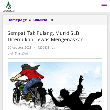
Lewati
ke
konten
Homepage
»
KRIMINAL
»
Sempat
Tak
Pulang,
Sempat Tak Pulang, Murid SLB
Murid
Ditemukan Tewas Mengenaskan
SLB
Ditemukan
20 Agustus 2023
oleh
-
1256 Dilihat
Tewas
DangDut
oleh
DangDut
Mengenaskan