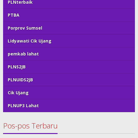
PLNterbaik
PTBA
Porprov Sumsel
Lidyawati Cik Ujang
pemkab lahat
PLNS2JB
PLNUIDS2JB
Cik Ujang
PLNUP3 Lahat
Pos-pos Terbaru