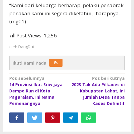
“Kami dari keluarga berharap, pelaku penabrak
ponakan kami ini segera diketahui,” harapnya.
(mg01)
Post Views:
1,256
oleh
DangDut
Ikuti Kami Pada
Navigasi
Pos sebelumnya
Pos berikutnya
14 Provinsi Ikut Sriwijaya
2023 Tak Ada Pilkades di
pos
Dempo Run di Kota
Kabupaten Lahat, Ini
Pagaralam, Ini Nama
Jumlah Desa Tanpa
Pemenangnya
Kades Definitif