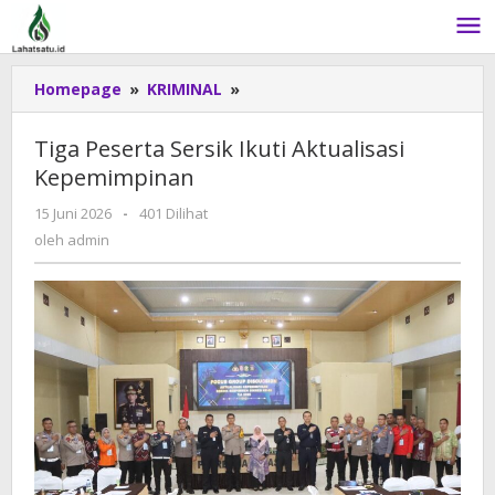
Lewati
ke
konten
Homepage
»
KRIMINAL
»
Tiga
Peserta
Sersik
Tiga Peserta Sersik Ikuti Aktualisasi
Ikuti
Kepemimpinan
Aktualisasi
Kepemimpinan
15 Juni 2026
oleh
-
401 Dilihat
admin
oleh
admin