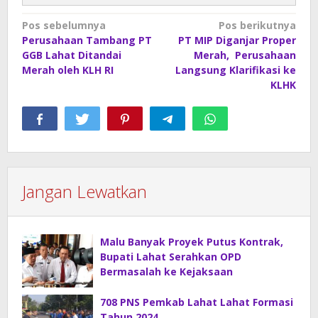
Navigasi
Pos sebelumnya
Pos berikutnya
Perusahaan Tambang PT
PT MIP Diganjar Proper
pos
GGB Lahat Ditandai
Merah, Perusahaan
Merah oleh KLH RI
Langsung Klarifikasi ke
KLHK
Jangan Lewatkan
Malu Banyak Proyek Putus Kontrak,
Bupati Lahat Serahkan OPD
Bermasalah ke Kejaksaan
708 PNS Pemkab Lahat Lahat Formasi
Tahun 2024