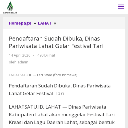
Lewati
ke
konten
Homepage
»
LAHAT
»
Pendaftaran
Sudah
Dibuka,
Pendaftaran Sudah Dibuka, Dinas
Dinas
Pariwisata Lahat Gelar Festival Tari
Pariwisata
Lahat
14 April 2026
oleh
-
490 Dilihat
Gelar
admin
oleh
admin
Festival
Tari
LAHATSATU.ID -- Tari Siwar (foto istimewa)
Pendaftaran Sudah Dibuka, Dinas Pariwisata
Lahat Gelar Festival Tari
LAHATSATU.ID, LAHAT — Dinas Pariwisata
Kabupaten Lahat akan menggelar Festival Tari
Kreasi dan Lagu Daerah Lahat, sebagai bentuk