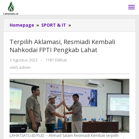
Lewati
ke
konten
Homepage
»
SPORT & IT
»
Terpilih
Aklamasi,
Resmiadi
Terpilih Aklamasi, Resmiadi Kembali
Kembali
Nahkodai FPTI Pengkab Lahat
Nahkodai
FPTI
3 Agustus 2023
oleh
-
1181 Dilihat
Pengkab
admin
oleh
admin
Lahat
LAHATSATU.ID/YUD -- Ahmad Salam Resmiadi Kembali terpilih