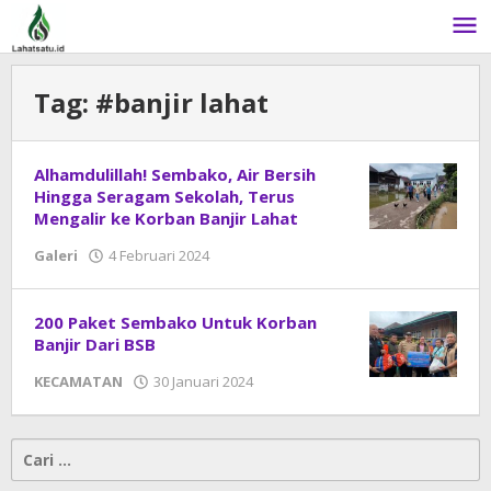
Lewati
ke
konten
Tag:
#banjir lahat
Alhamdulillah! Sembako, Air Bersih
Hingga Seragam Sekolah, Terus
Mengalir ke Korban Banjir Lahat
Galeri
4 Februari 2024
oleh
DangDut
200 Paket Sembako Untuk Korban
Banjir Dari BSB
KECAMATAN
30 Januari 2024
oleh
DangDut
Cari
untuk: