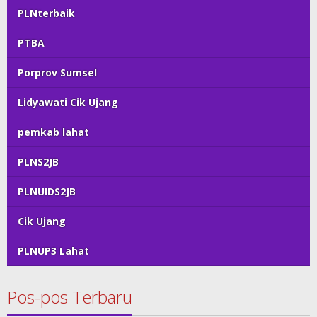
PLNterbaik
PTBA
Porprov Sumsel
Lidyawati Cik Ujang
pemkab lahat
PLNS2JB
PLNUIDS2JB
Cik Ujang
PLNUP3 Lahat
Pos-pos Terbaru