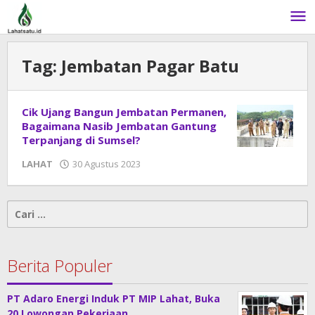
Lewati
ke
konten
Tag:
Jembatan Pagar Batu
Cik Ujang Bangun Jembatan Permanen,
Bagaimana Nasib Jembatan Gantung
Terpanjang di Sumsel?
LAHAT
30 Agustus 2023
oleh
DangDut
Cari
untuk:
Berita Populer
PT Adaro Energi Induk PT MIP Lahat, Buka
20 Lowongan Pekerjaan