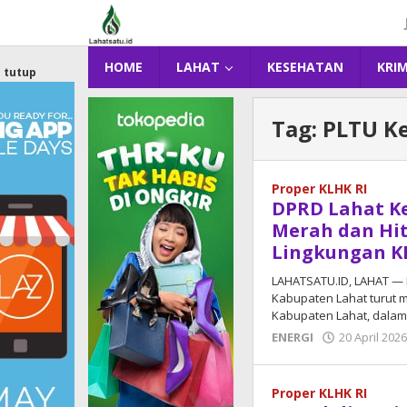
Lewati
ke
konten
HOME
LAHAT
KESEHATAN
KRI
tutup
Tag:
PLTU K
Proper KLHK RI
DPRD Lahat K
Merah dan Hit
Lingkungan K
LAHATSATU.ID, LAHAT —
Kabupaten Lahat turut 
Kabupaten Lahat, dala
ENERGI
20 April 202
Proper KLHK RI