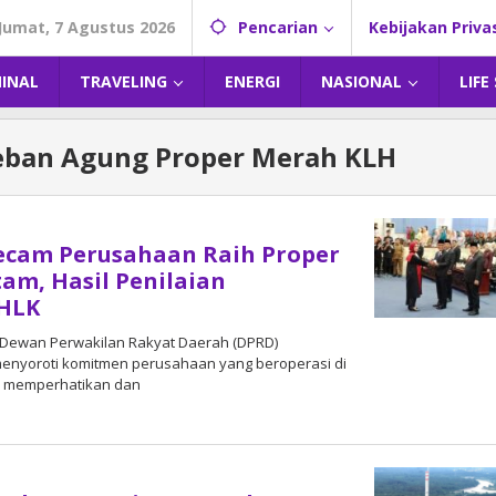
Jumat, 7 Agustus 2026
Pencarian
Kebijakan Priva
MINAL
TRAVELING
ENERGI
NASIONAL
LIFE
eban Agung Proper Merah KLH
ecam Perusahaan Raih Proper
am, Hasil Penilaian
HLK
 Dewan Perwakilan Rakyat Daerah (DPRD)
menyoroti komitmen perusahaan yang beroperasi di
m memperhatikan dan
6
oleh
admin