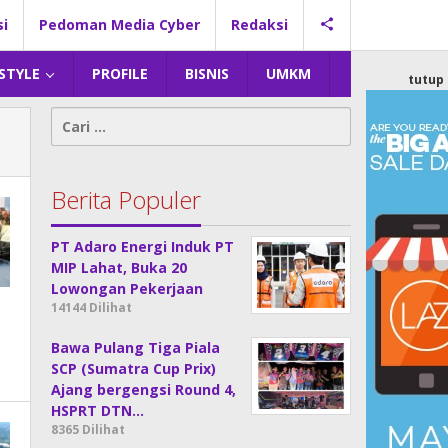
si
Pedoman Media Cyber
Redaksi
 STYLE
PROFILE
BISNIS
UMKM
tutup
Cari
untuk:
Berita Populer
PT Adaro Energi Induk PT
MIP Lahat, Buka 20
Lowongan Pekerjaan
14144 Dilihat
Bawa Pulang Tiga Piala
SCP (Sumatra Cup Prix)
Ajang bergengsi Round 4,
HSPRT DTN…
8365 Dilihat