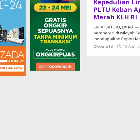
Kepedulian L
PLTU Keban A
Merah KLH RI
LAHATSATU.ID, LAHAT — 
beroperasi di wilayah 
mendapatkan Raport M
Otomotif
13 April 