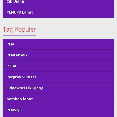
Cik Ujang
PLNUP3 Lahat
Tag Populer
PLN
PLNterbaik
PTBA
Porprov Sumsel
Lidyawati Cik Ujang
pemkab lahat
PLNS2JB