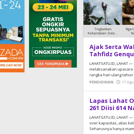
Tingkatkan
Nger
Kehandalan Sistem
N
Kelistrikan, PLN
T
Ajak Serta Wa
Lahatsatu.i
Tahfidz Genqu
LAHATSATU.ID, LAHAT —
melaksanakan upacara b
rangka hari ulang tahun
PENDIDIKAN
17 Agu
Lapas Lahat O
261 Diisi 614 
LAHATSATU.ID, LAHAT — 
over kapasitas, alias k
Seharusnya hanya mam