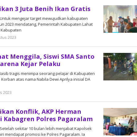
kan 3 Juta Benih Ikan Gratis
 Untuk mengejar target mewujudkan kabupaten
ahun 2023 mendatang, Pemerintah Kabupaten Lahat
n Kabupaten
stus 2023
oleh
admin
hat Menggila, Siswi SMA Santo
arena Kejar Pelaku
Nasib tragis menimpa seorang pelajar di Kabupaten
 Korban atas nama Nabila Dewi Aprilya inisial DA
s 2023
oleh
admin
ikan Konflik, AKP Herman
i Kabagren Polres Pagaralam
etelah sekitar 10 bulan lebih menjabat Kapolsek
iri mendapat promosi ke Polres Pagaralam. Ia