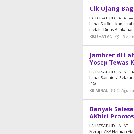
Cik Ujang Bagi
LAHATSATU.ID, LAHAT —
Lahat Surflus Ikan di t
melalui Dinas Perikana
KESEHATAN
15 Agu
Jambret di La
Yosep Tewas K
LAHATSATU.ID, LAHAT – 
Lahat Sumatera Selatan.
(16)
KRIMINAL
15 Agustu
Banyak Selesa
AKhiri Promos
LAHATSATU.ID, LAHAT — S
Merapi, AKP Herman Akh