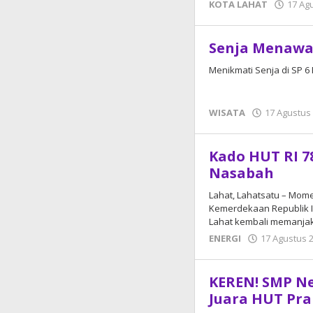
KOTA LAHAT
17 Ag
Senja Menawan
Menikmati Senja di SP 6
WISATA
17 Agustus
Kado HUT RI 7
Nasabah
Lahat, Lahatsatu – Mom
Kemerdekaan Republik I
Lahat kembali memanja
ENERGI
17 Agustus 
KEREN! SMP Ne
Juara HUT Pr