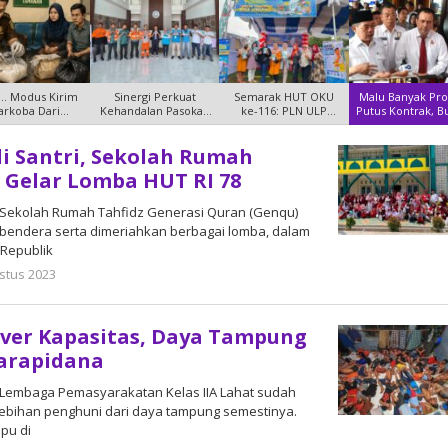
i.. Modus Kirim
Sinergi Perkuat
Semarak HUT OKU
Malu Banyak Pr
arkoba Dari
Kehandalan Pasokan
ke-116: PLN ULP
Putus Kontrak, B
ahanan Yang
Listrik, P
Baturaja Hadi
Laha
li Santri, Sekolah Rumah
d
 Gelar Lomba HUT RI 78
 Sekolah Rumah Tahfidz Generasi Quran (Genqu)
endera serta dimeriahkan berbagai lomba, dalam
 Republik
stus 2023
oleh
admin
ver Kapasitas, Daya Tampung
Narapidana
Lembaga Pemasyarakatan Kelas IIA Lahat sudah
elebihan penghuni dari daya tampung semestinya.
pu di