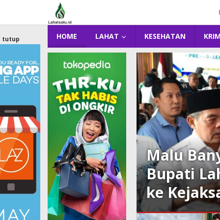
Lewati
ke
konten
HOME
LAHAT
KESEHATAN
KRI
tutup
16: PLN ULP
Malu Bany
d “Gelegar PLN
Bupati La
ke Kejaks