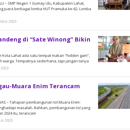
U – SMP Negeri 1 Gumay Ulu, Kabupaten Lahat,
ng juara berbagai lomba HUT Pramuka ke-62. Lomba
stus 2023
oleh
admin
ndeng di “Sate Winong” Bikin
i Kota Lahat ada satu tempat makan “hidden gam”,
eh warga. Tempatnya sederhana, tapi jangan tanya
 2023
oleh
admin
ggau-Muara Enim Terancam
WAS – Tahapan pembangunan tol Muara Enim-
enghadapi masalah. Bahkan, pembangunan tol yang
un 2024 itu, terancam
us 2023
oleh
admin