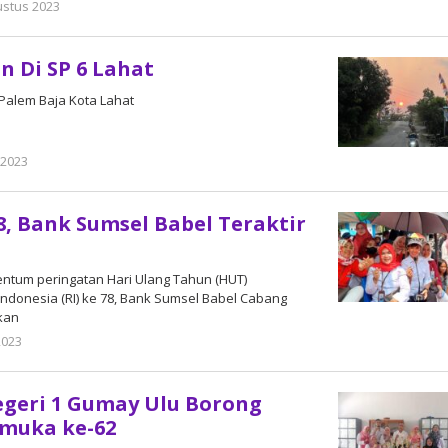
ustus 2023
oleh
admin
 Di SP 6 Lahat
 Palem Baja Kota Lahat
 2023
oleh
admin
8, Bank Sumsel Babel Teraktir
entum peringatan Hari Ulang Tahun (HUT)
ndonesia (RI) ke 78, Bank Sumsel Babel Cabang
kan
2023
oleh
admin
geri 1 Gumay Ulu Borong
amuka ke-62