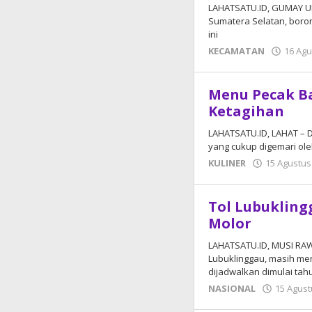
LAHATSATU.ID, GUMAY UL
Sumatera Selatan, boro
ini
KECAMATAN
16 Agu
Menu Pecak Ba
Ketagihan
LAHATSATU.ID, LAHAT – D
yang cukup digemari ol
KULINER
15 Agustus
Tol Lubuklin
Molor
LAHATSATU.ID, MUSI RA
Lubuklinggau, masih m
dijadwalkan dimulai tah
NASIONAL
15 Agust