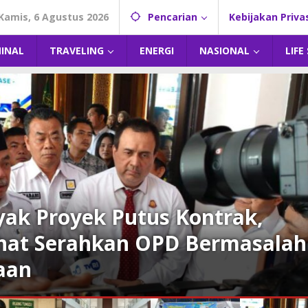
Kamis, 6 Agustus 2026
Pencarian
Kebijakan Priva
MINAL
TRAVELING
ENERGI
NASIONAL
LIFE
ak Proyek Putus Kontrak,
hat Serahkan OPD Bermasalah
aan