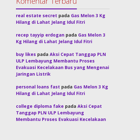
Komentar Terbaru
real estate secret
pada
Gas Melon 3 Kg
Hilang di Lahat Jelang Idul Fitri
recep tayyip erdogan
pada
Gas Melon 3
Kg Hilang di Lahat Jelang Idul Fitri
buy likes
pada
Aksi Cepat Tanggap PLN
ULP Lembayung Membantu Proses
Evakuasi Kecelakaan Bus yang Mengenai
Jaringan Listrik
personal loans fast
pada
Gas Melon 3 Kg
Hilang di Lahat Jelang Idul Fitri
college diploma fake
pada
Aksi Cepat
Tanggap PLN ULP Lembayung
Membantu Proses Evakuasi Kecelakaan
Bus yang Mengenai Jaringan Listrik
© Majalahpro
Kebijakan Privasi