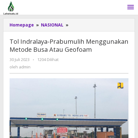
Lewati
ke
konten
Homepage
»
NASIONAL
»
Tol
Indralaya-
Prabumulih
Tol Indralaya-Prabumulih Menggunakan
Menggunakan
Metode Busa Atau Geofoam
Metode
Busa
30 Juli 2023
oleh
-
1204 Dilihat
Atau
admin
oleh
admin
Geofoam